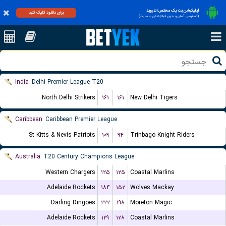
اپلیکیشن بت یک مختص اندروید
برای دانلود کلیک کنید
(دسترسی آسان و بدون فیلترشکن به سایت)
India
Delhi Premier League T20
North Delhi Strikers
۱۶۱
۱۶۱
New Delhi Tigers
Caribbean
Caribbean Premier League
St Kitts & Nevis Patriots
۱۰۹
۹۴
Trinbago Knight Riders
Australia
T20 Century Champions League
Western Chargers
۱۲۵
۱۲۵
Coastal Marlins
Adelaide Rockets
۱۸۴
۱۵۲
Wolves Mackay
Darling Dingoes
۲۲۲
۱۹۸
Moreton Magic
Adelaide Rockets
۱۲۹
۱۲۸
Coastal Marlins