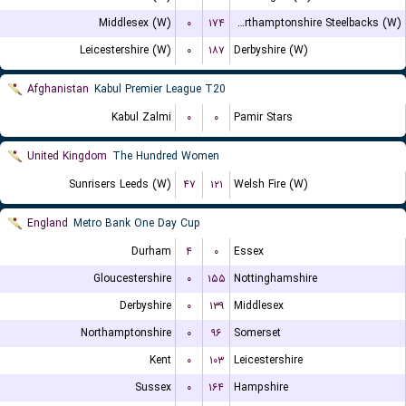
Middlesex (W)
۰
۱۷۴
Northamptonshire Steelbacks (W)
Leicestershire (W)
۰
۱۸۷
Derbyshire (W)
Afghanistan
Kabul Premier League T20
Kabul Zalmi
۰
۰
Pamir Stars
United Kingdom
The Hundred Women
Sunrisers Leeds (W)
۴۷
۱۲۱
Welsh Fire (W)
England
Metro Bank One Day Cup
Durham
۴
۰
Essex
Gloucestershire
۰
۱۵۵
Nottinghamshire
Derbyshire
۰
۱۳۹
Middlesex
Northamptonshire
۰
۹۶
Somerset
Kent
۰
۱۰۳
Leicestershire
Sussex
۰
۱۶۴
Hampshire