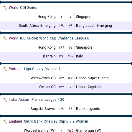
World
ODI Series
Hong Kong
۲
۰
Singapore
South Africa Emerging
۱۶۹
۲۴
Bangladesh Emerging
World
ICC Cricket World Cup Challenge League B
Hong Kong
۲۸۹
۷۷
Singapore
Bahrain
۱۲۳
۲۰۰
Italy
Portugal
Liga Grizzly Division 1
Werewolves CC
۱۵۳
۱۶۷
Lisbon Super Giants
Oeiras CC
۱۳۲
۰
Lisbon Capitals
India
Assam Premier League T20
Barpeta Braves
۱۲۹
۶۶
Barak Legends
England
Metro Bank One Day Cup Div 2 Women
Worcestershire (W)
۰
۲۵۵
Glamorgan (W)