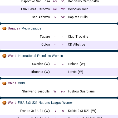
Deportivo San Jose
۱۰۷
۷۹
Deportivo Campoalto
Felix Perez Cardozo
۵۵
۷۷
Colonias Gold
San Alfonzo
۶۰
۵۳
Capiata Bulls
Uruguay
Metro League
Tabare
-
-
Club Trouville
Colon
-
-
CD Albatros
World
International Friendlies Women
Sweden (W)
۰
۰
Finland (W)
Lithuania (W)
-
-
Latvia (W)
China
CDBL
Shenyang Seagulls
۹۲
۱۰۸
Fuzhou Guardians
World
FIBA 3x3 U21 Nations League Women
France 3x3 U21 (W)
۱۷
۵
Serbia 3x3 U21 (W)