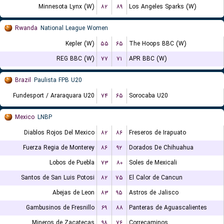
Minnesota Lynx (W)
۸۲
۸۹
Los Angeles Sparks (W)
Rwanda
National League Women
Kepler (W)
۵۵
۶۵
The Hoops BBC (W)
REG BBC (W)
۷۷
۷۱
APR BBC (W)
Brazil
Paulista FPB U20
Fundesport / Araraquara U20
۷۴
۶۵
Sorocaba U20
Mexico
LNBP
Diablos Rojos Del Mexico
۸۲
۸۶
Freseros de Irapuato
Fuerza Regia de Monterey
۸۶
۹۲
Dorados De Chihuahua
Lobos de Puebla
۷۳
۸۰
Soles de Mexicali
Santos de San Luis Potosi
۸۲
۷۵
El Calor de Cancun
Abejas de Leon
۸۳
۹۵
Astros de Jalisco
Gambusinos de Fresnillo
۶۹
۸۸
Panteras de Aguascalientes
Mineros de Zacatecas
۹۸
۷۶
Correcaminos