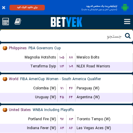
اپلیکیشن بت یک مختص اندروید
برای دانلود کلیک کنید
(دسترسی آسان و بدون فیلترشکن به سایت)
Philippines
PBA Governors Cup
Magnolia Hotshots
۱۰۵
۸۸
Meralco Bolts
Terrafirma Dyip
۱۱۴
۱۰۹
NLEX Road Warriors
World
FIBA AmeriCup Women - South America Qualifier
Colombia (W)
۷۱
۴۶
Paraguay (W)
Uruguay (W)
۴۵
۶۴
Argentina (W)
United States
WNBA Including Playoffs
Portland Fire (W)
۹۷
۸۳
Toronto Tempo (W)
Indiana Fever (W)
۸۴
۸۶
Las Vegas Aces (W)