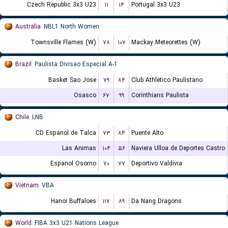
Czech Republic 3x3 U23
۱۱
۱۴
Portugal 3x3 U23
Australia
NBL1 North Women
Townsville Flames (W)
۷۸
۱۰۷
Mackay Meteorettes (W)
Brazil
Paulista Divisao Especial A-1
Basket Sao Jose
۷۹
۸۴
Club Athletico Paulistano
Osasco
۶۷
۹۹
Corinthians Paulista
Chile
LNB
CD Espanol de Talca
۷۳
۸۴
Puente Alto
Las Animas
۱۰۴
۵۶
Naviera Ulloa de Deportes Castro
Espanol Osorno
۷۰
۷۷
Deportivo Valdivia
Vietnam
VBA
Hanoi Buffaloes
۱۱۷
۸۹
Da Nang Dragons
World
FIBA 3x3 U21 Nations League