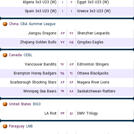
Algeria 3x3 U23 (W)
۱
۲
Egypt 3x3 U23 (W)
Spain 3x3 U23 (W)
۱
۱
Greece 3x3 U23 (W)
China
CBA Summer League
Jiangsu Dragons
۸۳
۷۲
Shenzhen Leopards
Zhejiang Golden Bulls
۷۷
۸۵
Qingdao Eagles
Canada
CEBL
Vancouver Bandits
۹۲
۸۳
Edmonton Stingers
Brampton Honey Badgers
۹۵
۹۱
Ottawa Blackjacks
Scarborough Shooting Stars
۸۴
۸۶
Niagara River Lions
Winnipeg Sea Bears
۹۹
۸۸
Saskatchewan Rattlers
United States
BIG3
LA Riot
۳۴
۵۱
DMV Trilogy
Paraguay
LNB