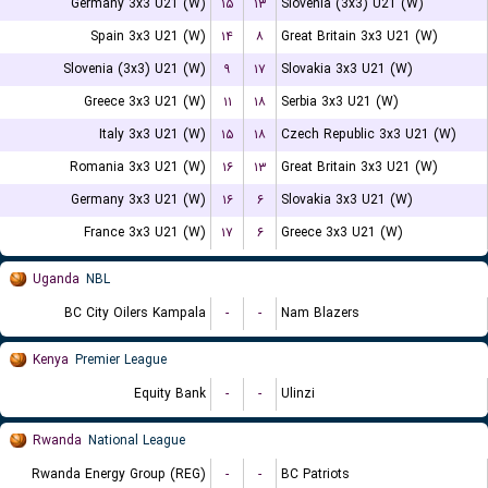
Germany 3x3 U21 (W)
۱۵
۱۳
Slovenia (3x3) U21 (W)
Spain 3x3 U21 (W)
۱۴
۸
Great Britain 3x3 U21 (W)
Slovenia (3x3) U21 (W)
۹
۱۷
Slovakia 3x3 U21 (W)
Greece 3x3 U21 (W)
۱۱
۱۸
Serbia 3x3 U21 (W)
Italy 3x3 U21 (W)
۱۵
۱۸
Czech Republic 3x3 U21 (W)
Romania 3x3 U21 (W)
۱۶
۱۳
Great Britain 3x3 U21 (W)
Germany 3x3 U21 (W)
۱۶
۶
Slovakia 3x3 U21 (W)
France 3x3 U21 (W)
۱۷
۶
Greece 3x3 U21 (W)
Uganda
NBL
BC City Oilers Kampala
-
-
Nam Blazers
Kenya
Premier League
Equity Bank
-
-
Ulinzi
Rwanda
National League
Rwanda Energy Group (REG)
-
-
BC Patriots