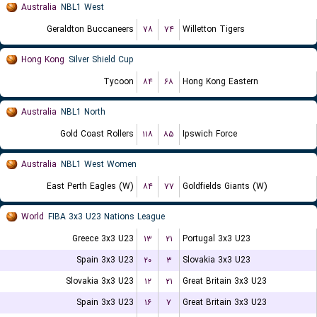
Australia
NBL1 West
Geraldton Buccaneers
۷۸
۷۴
Willetton Tigers
Hong Kong
Silver Shield Cup
Tycoon
۸۴
۶۸
Hong Kong Eastern
Australia
NBL1 North
Gold Coast Rollers
۱۱۸
۸۵
Ipswich Force
Australia
NBL1 West Women
East Perth Eagles (W)
۸۴
۷۷
Goldfields Giants (W)
World
FIBA 3x3 U23 Nations League
Greece 3x3 U23
۱۳
۲۱
Portugal 3x3 U23
Spain 3x3 U23
۲۰
۳
Slovakia 3x3 U23
Slovakia 3x3 U23
۱۲
۲۱
Great Britain 3x3 U23
Spain 3x3 U23
۱۶
۷
Great Britain 3x3 U23