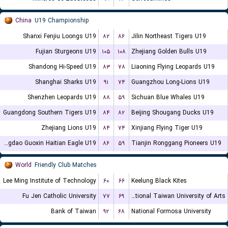
China
U19 Championship
Shanxi Fenjiu Loongs U19
۸۲
۸۶
Jilin Northeast Tigers U19
Fujian Sturgeons U19
۱۰۵
۱۰۸
Zhejiang Golden Bulls U19
Shandong Hi-Speed U19
۸۳
۷۸
Liaoning Flying Leopards U19
Shanghai Sharks U19
۹۱
۷۴
Guangzhou Long-Lions U19
Shenzhen Leopards U19
۸۸
۵۹
Sichuan Blue Whales U19
Guangdong Southern Tigers U19
۸۴
۸۲
Beijing Shougang Ducks U19
Zhejiang Lions U19
۸۴
۷۴
Xinjiang Flying Tiger U19
Qingdao Guoxin Haitian Eagle U19
۸۶
۵۹
Tianjin Ronggang Pioneers U19
World
Friendly Club Matches
Lee Ming Institute of Technology
۶۰
۶۶
Keelung Black Kites
Fu Jen Catholic University
۷۷
۶۹
National Taiwan University of Arts
Bank of Taiwan
۹۲
۶۸
National Formosa University