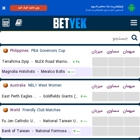
اپلیکیشن بت یک مختص اندروید
برای دانلود کلیک کنید
(دسترسی آسان و بدون فیلترشکن به سایت)
Philippines
PBA Governors Cup
میزبان
مساوی
میهمان
...
...
...
Terrafirma Dyip
-
NLEX Road Warriors
۱۲:۴۵
...
...
...
Magnolia Hotshots
-
Meralco Bolts
۱۵:۰۰
Australia
NBL1 West Women
میزبان
مساوی
میهمان
...
...
...
East Perth Eagles (W)
-
Goldfields Giants (W)
۱۴:۳۰
World
Friendly Club Matches
میزبان
مساوی
میهمان
...
...
...
Fu Jen Catholic University
-
National Taiwan University of Arts
۱۲:۰۰
...
...
...
Bank of Taiwan
-
National Formosa University
۱۴:۰۰