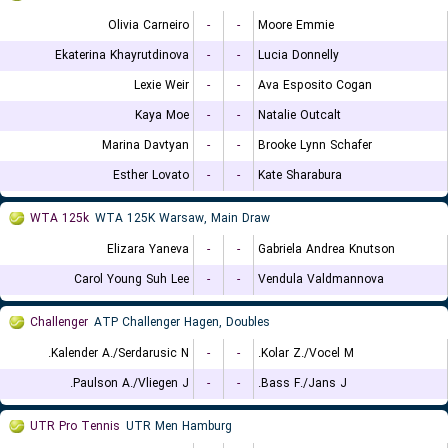
Olivia Carneiro
-
-
Moore Emmie
Ekaterina Khayrutdinova
-
-
Lucia Donnelly
Lexie Weir
-
-
Ava Esposito Cogan
Kaya Moe
-
-
Natalie Outcalt
Marina Davtyan
-
-
Brooke Lynn Schafer
Esther Lovato
-
-
Kate Sharabura
WTA 125k
WTA 125K Warsaw, Main Draw
Elizara Yaneva
-
-
Gabriela Andrea Knutson
Carol Young Suh Lee
-
-
Vendula Valdmannova
Challenger
ATP Challenger Hagen, Doubles
Kalender A./Serdarusic N.
-
-
Kolar Z./Vocel M.
Paulson A./Vliegen J.
-
-
Bass F./Jans J.
UTR Pro Tennis
UTR Men Hamburg