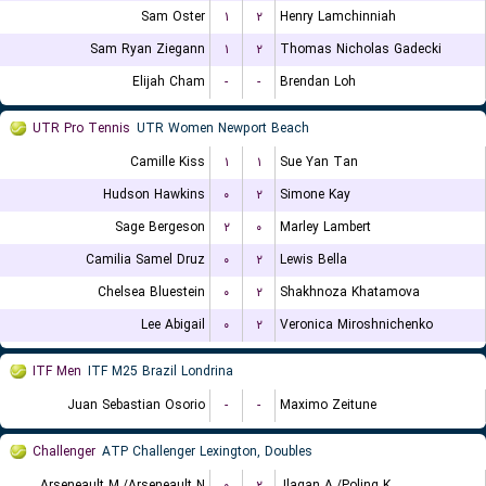
Sam Oster
۱
۲
Henry Lamchinniah
Sam Ryan Ziegann
۱
۲
Thomas Nicholas Gadecki
Elijah Cham
-
-
Brendan Loh
UTR Pro Tennis
UTR Women Newport Beach
Camille Kiss
۱
۱
Sue Yan Tan
Hudson Hawkins
۰
۲
Simone Kay
Sage Bergeson
۲
۰
Marley Lambert
Camilia Samel Druz
۰
۲
Lewis Bella
Chelsea Bluestein
۰
۲
Shakhnoza Khatamova
Lee Abigail
۰
۲
Veronica Miroshnichenko
ITF Men
ITF M25 Brazil Londrina
Juan Sebastian Osorio
-
-
Maximo Zeitune
Challenger
ATP Challenger Lexington, Doubles
Arseneault M./Arseneault N.
۰
۲
Ilagan A./Poling K.