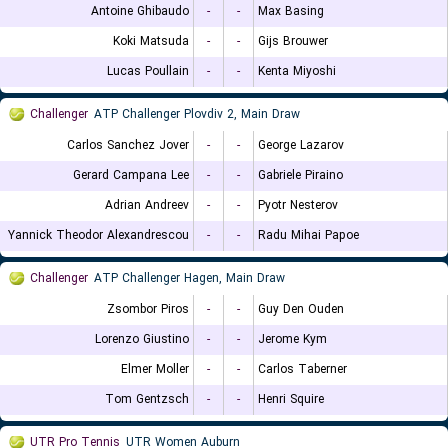
Antoine Ghibaudo
-
-
Max Basing
Koki Matsuda
-
-
Gijs Brouwer
Lucas Poullain
-
-
Kenta Miyoshi
Challenger
ATP Challenger Plovdiv 2, Main Draw
Carlos Sanchez Jover
-
-
George Lazarov
Gerard Campana Lee
-
-
Gabriele Piraino
Adrian Andreev
-
-
Pyotr Nesterov
Yannick Theodor Alexandrescou
-
-
Radu Mihai Papoe
Challenger
ATP Challenger Hagen, Main Draw
Zsombor Piros
-
-
Guy Den Ouden
Lorenzo Giustino
-
-
Jerome Kym
Elmer Moller
-
-
Carlos Taberner
Tom Gentzsch
-
-
Henri Squire
UTR Pro Tennis
UTR Women Auburn