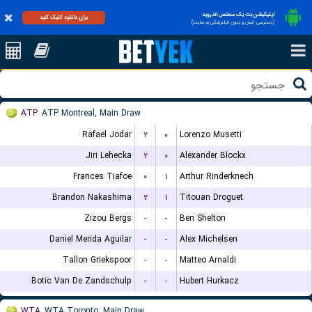
اپلیکیشن بت یک مختص اندروید
برای دانلود کلیک کنید
(دسترسی آسان و بدون فیلترشکن به سایت)
ATP
ATP Montreal, Main Draw
Rafael Jodar
۲
۰
Lorenzo Musetti
Jiri Lehecka
۲
۰
Alexander Blockx
Frances Tiafoe
۰
۱
Arthur Rinderknech
Brandon Nakashima
۲
۱
Titouan Droguet
Zizou Bergs
-
-
Ben Shelton
Daniel Merida Aguilar
-
-
Alex Michelsen
Tallon Griekspoor
-
-
Matteo Arnaldi
Botic Van De Zandschulp
-
-
Hubert Hurkacz
WTA
WTA Toronto, Main Draw