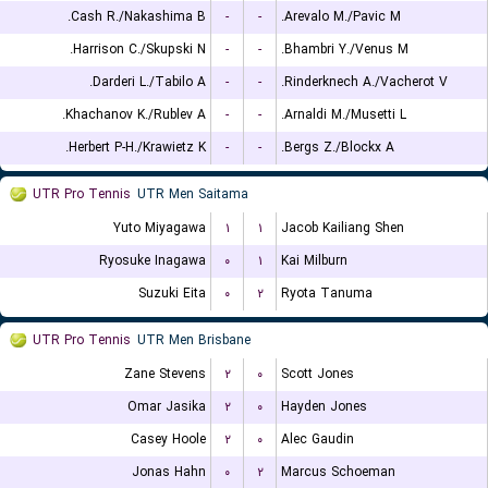
Cash R./Nakashima B.
-
-
Arevalo M./Pavic M.
Harrison C./Skupski N.
-
-
Bhambri Y./Venus M.
Darderi L./Tabilo A.
-
-
Rinderknech A./Vacherot V.
Khachanov K./Rublev A.
-
-
Arnaldi M./Musetti L.
Herbert P-H./Krawietz K.
-
-
Bergs Z./Blockx A.
UTR Pro Tennis
UTR Men Saitama
Yuto Miyagawa
۱
۱
Jacob Kailiang Shen
Ryosuke Inagawa
۰
۱
Kai Milburn
Suzuki Eita
۰
۲
Ryota Tanuma
UTR Pro Tennis
UTR Men Brisbane
Zane Stevens
۲
۰
Scott Jones
Omar Jasika
۲
۰
Hayden Jones
Casey Hoole
۲
۰
Alec Gaudin
Jonas Hahn
۰
۲
Marcus Schoeman