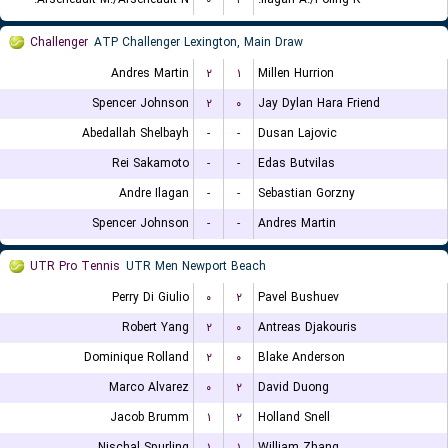
Challenger
ATP Challenger Lexington, Main Draw
Andres Martin
۲
۱
Millen Hurrion
Spencer Johnson
۲
۰
Jay Dylan Hara Friend
Abedallah Shelbayh
-
-
Dusan Lajovic
Rei Sakamoto
-
-
Edas Butvilas
Andre Ilagan
-
-
Sebastian Gorzny
Spencer Johnson
-
-
Andres Martin
UTR Pro Tennis
UTR Men Newport Beach
Perry Di Giulio
۰
۲
Pavel Bushuev
Robert Yang
۲
۰
Antreas Djakouris
Dominique Rolland
۲
۰
Blake Anderson
Marco Alvarez
۰
۲
David Duong
Jacob Brumm
۱
۲
Holland Snell
Nischal Spurling
۱
۱
William Zhang