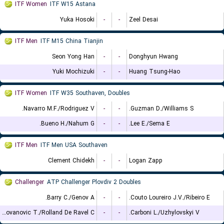
ITF Women
ITF W15 Astana
Yuka Hosoki
-
-
Zeel Desai
ITF Men
ITF M15 China Tianjin
Seon Yong Han
-
-
Donghyun Hwang
Yuki Mochizuki
-
-
Huang Tsung-Hao
ITF Women
ITF W35 Southaven, Doubles
Navarro M.F./Rodriguez V.
-
-
Guzman D./Williams S.
Bueno H./Nahum G.
-
-
Lee E./Sema E.
ITF Men
ITF Men USA Southaven
Clement Chidekh
-
-
Logan Zapp
Challenger
ATP Challenger Plovdiv 2 Doubles
Barry C./Genov A.
-
-
Couto Loureiro J.V./Ribeiro E.
Radovanovic T./Rolland De Ravel C.
-
-
Carboni L./Uzhylovskyi V.