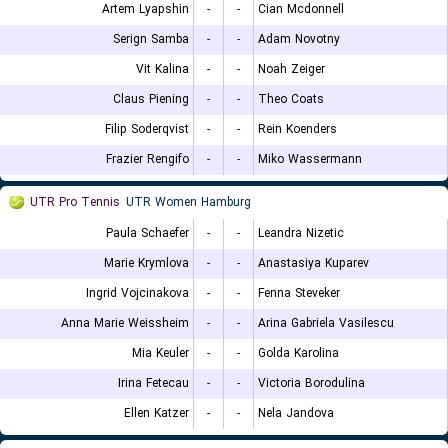
Artem Lyapshin
-
-
Cian Mcdonnell
Serign Samba
-
-
Adam Novotny
Vit Kalina
-
-
Noah Zeiger
Claus Piening
-
-
Theo Coats
Filip Soderqvist
-
-
Rein Koenders
Frazier Rengifo
-
-
Miko Wassermann
UTR Pro Tennis
UTR Women Hamburg
Paula Schaefer
-
-
Leandra Nizetic
Marie Krymlova
-
-
Anastasiya Kuparev
Ingrid Vojcinakova
-
-
Fenna Steveker
Anna Marie Weissheim
-
-
Arina Gabriela Vasilescu
Mia Keuler
-
-
Golda Karolina
Irina Fetecau
-
-
Victoria Borodulina
Ellen Katzer
-
-
Nela Jandova