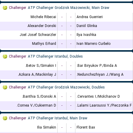
Challenger
ATP Challenger Grodzisk Mazowiecki, Main Draw
Michele Ribecai
-
-
Andrea Guerrieri
Alexander Donski
-
-
Daniil Glinka
Joel Josef Schwarzler
-
-
Ilya Ivashka
Mathys Erhard
-
-
Ivan Marrero Curbelo
Challenger
ATP Challenger Istanbul, Doubles
Betov S./Simakin I.
-
-
Bar Biryukov P./Binda A.
Azkara A./Mackinlay J.
-
-
Nedunchezhiyan J./Wang A.
Challenger
ATP Challenger Grodzisk Mazowiecki, Doubles
Banthia S./Donski A.
-
-
Cervantes I./Molchanov D.
Cornea V./Cukierman D.
-
-
Lalami Laaroussi Y./Pieczonka F.
Challenger
ATP Challenger Istanbul, Main Draw
Ilia Simakin
-
-
Florent Bax