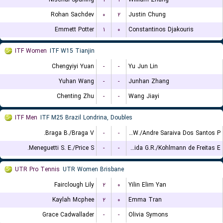
Rohan Sachdev
۰
۲
Justin Chung
Emmett Potter
۱
۰
Constantinos Djakouris
ITF Women
ITF W15 Tianjin
Chengyiyi Yuan
-
-
Yu Jun Lin
Yuhan Wang
-
-
Junhan Zhang
Chenting Zhu
-
-
Wang Jiayi
ITF Men
ITF M25 Brazil Londrina, Doubles
Braga B./Braga V.
-
-
Leite W./Andre Saraiva Dos Santos P.
Meneguetti S. E./Price S.
-
-
de Almeida G.R./Kohlmann de Freitas E.
UTR Pro Tennis
UTR Women Brisbane
Fairclough Lily
۲
۰
Yilin Elim Yan
Kaylah Mcphee
۲
۰
Emma Tran
Grace Cadwallader
-
-
Olivia Symons