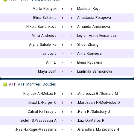
Marta Kostyuk
۲
۰
Madison Keys
Elina Svitolina
۲
۰
Anastasia Potapova
Nikola Bartunkova
۱
۲
Amanda Anisimova
Mirra Andreeva
-
-
Leylah Annie Fernandez
Aryna Sabalenka
۲
۰
Shuai Zhang
Iva Jovic
-
-
Alina Korneeva
Ann LI
-
-
Elena Rybakina
Maya Joint
-
-
Liudmila Samsonova
ATP
ATP Montreal, Doubles
Krajicek A./Mektic N.
۰
۲
Andreozzi G./Guinard M.
Draxl L./Harper C.
۱
۲
Marozsan F./Medvedev D.
Cabral F./Tracy J.
۲
۰
Ram R./Salisbury J.
Bolelli S./Vavassori A.
-
-
Luz O./Matos R.
Nys H./Roger-Vasselin E.
-
-
Granollers M./Zeballos H.