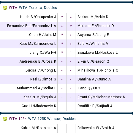
WTA
WTA Toronto, Doubles
Hsieh S./Ostapenko J.
۲
۰
Sakkari M./Vekic D.
Fernandez B.J./Fernandez L.A.
۰
۲
Mertens E./Shnaider D.
Chan H./Joint M.
۲
۰
Aoyama S./Liang E.
Kato M./Samsonova L.
۲
۰
Eala A./Williams V.
Jiang X./Wu F-H.
۲
۱
Bouzkova M./Noskova L.
Andreescu B./Cross K.
-
-
Eikeri U./Gleason Q.
Bucsa C./Chong E.
-
-
Mihalikova T./Nicholls O.
Neel I./Olmos G.
-
-
Danilina A./Krunic A.
Muhammad A./Stollar F.
-
-
Tang Q./Xu Y.
Kessler M./Pegula J.
-
-
Errani S./Melichar-Martinez N.
Guo H./Mladenovic K.
-
-
Routliffe E./Sutjiadi A.
WTA 125k
WTA 125K Warsaw, Doubles
Kubka M./Rosolska A.
-
-
Falkowska W./Smith A.